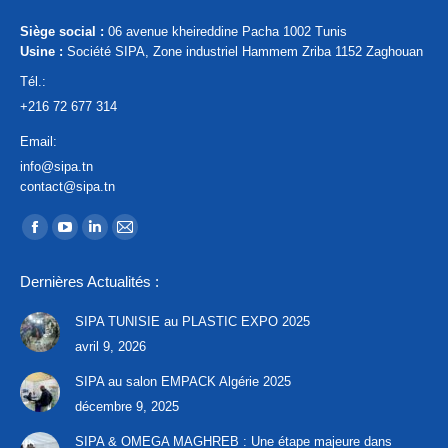
Siège social :
06 avenue kheireddine Pacha 1002 Tunis
Usine :
Société SIPA, Zone industriel Hammem Zriba 1152 Zaghouan
Tél.:
+216 72 677 314
Email:
info@sipa.tn
contact@sipa.tn
Trouvez nous sur :
La
La
La
La
page
page
page
page
Dernières Actualités :
Facebook
YouTube
LinkedIn
E-
s'ouvre
s'ouvre
s'ouvre
mail
SIPA TUNISIE au PLASTIC EXPO 2025
dans
dans
dans
s'ouvre
avril 9, 2026
une
une
une
dans
SIPA au salon EMPACK Algérie 2025
nouvelle
nouvelle
nouvelle
une
décembre 9, 2025
fenêtre
fenêtre
fenêtre
nouvelle
SIPA & OMEGA MAGHREB : Une étape majeure dans
fenêtre