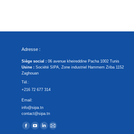
Adresse :
Siège social :
06 avenue kheireddine Pacha 1002 Tunis
Usine :
Société SIPA, Zone industriel Hammem Zriba 1152
Zaghouan
Tél.:
+216 72 677 314
Email:
info@sipa.tn
contact@sipa.tn
Trouvez nous sur :
La
La
La
La