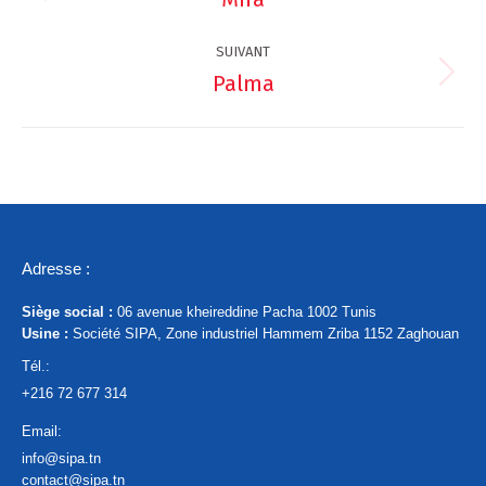
de
précédent
commentaire
SUIVANT
Palma
Projets
similaires
Adresse :
Siège social :
06 avenue kheireddine Pacha 1002 Tunis
Usine :
Société SIPA, Zone industriel Hammem Zriba 1152 Zaghouan
Tél.:
+216 72 677 314
Email:
info@sipa.tn
contact@sipa.tn