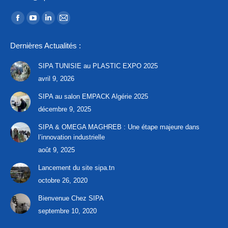
Trouvez nous sur :
La
La
La
La
page
page
page
page
Dernières Actualités :
Facebook
YouTube
LinkedIn
E-
s'ouvre
s'ouvre
s'ouvre
mail
SIPA TUNISIE au PLASTIC EXPO 2025
dans
dans
dans
s'ouvre
avril 9, 2026
une
une
une
dans
SIPA au salon EMPACK Algérie 2025
nouvelle
nouvelle
nouvelle
une
décembre 9, 2025
fenêtre
fenêtre
fenêtre
nouvelle
SIPA & OMEGA MAGHREB : Une étape majeure dans
fenêtre
l’innovation industrielle
août 9, 2025
Lancement du site sipa.tn
octobre 26, 2020
Bienvenue Chez SIPA
septembre 10, 2020