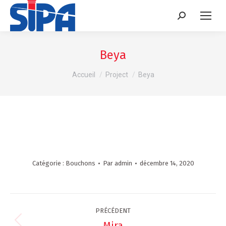
Recherche
:
Beya
Vous êtes ici :
Accueil
Project
Beya
Catégorie :
Bouchons
Par
admin
décembre 14, 2020
Navigation
PRÉCÉDENT
Mira
Onglet